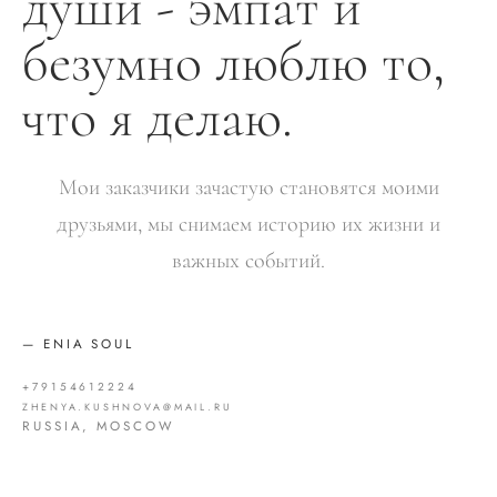
души - эмпат и
безумно люблю то,
что я делаю.
Мои заказчики зачастую становятся моими
друзьями, мы снимаем историю их жизни и
важных событий.
— ENIA SOUL
+79154612224
ZHENYA.KUSHNOVA@MAIL.RU
RUSSIA, MOSCOW